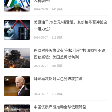
人机袭击?
2024-05-08
/
240 阅读
美原油于79美元/桶受阻，其价格能否冲破这
一阻力位?
2024-05-07
/
219 阅读
巴以对停火协议有“积极回应”?拉法照打不误
巴勒斯坦：美国怂恿以色列
2024-05-07
/
205 阅读
拜登再次反对以色列进攻拉法!
2024-05-07
/
212 阅读
中国优质产能推动全球低碳转型