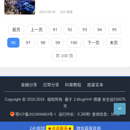
2024-05-05
/
222 阅读
首页
上一页
91
92
93
94
95
97
98
99
100
下一页
末页
96
共 100 页
金融分享
日常分享
科普教程
底留言本
Z-BlogPHP
Copyright
2015-2019
版权所有. 基于
搭建 安全运行
6575
天
鄂ICP备2023006803号-1
运行时长：0.260秒
查询信息：10 次
24h取现:
★点击联系★
微信直接咨询