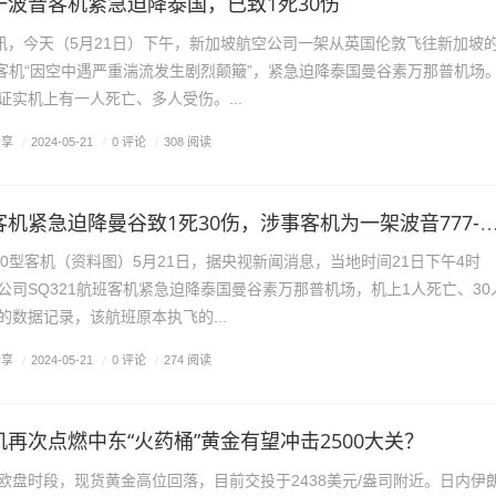
一波音客机紧急迫降泰国，已致1死30伤
时讯，今天（5月21日）下午，新加坡航空公司一架从英国伦敦飞往新加坡
0型客机“因空中遇严重湍流发生剧烈颠簸”，紧急迫降泰国曼谷素万那普机场
证实机上有一人死亡、多人受伤。...
分享
/
0 评论
/
2024-05-21
/
308 阅读
新航一波音客机紧急迫降曼谷致1死30伤，涉事客机为一架波音777-300型
300型客机（资料图）5月21日，据央视新闻消息，当地时间21日下午4时
公司SQ321航班客机紧急迫降泰国曼谷素万那普机场，机上1人死亡、30
的数据记录，该航班原本执飞的...
分享
/
0 评论
/
2024-05-21
/
274 阅读
再次点燃中东“火药桶”黄金有望冲击2500大关？
内欧盘时段，现货黄金高位回落，目前交投于2438美元/盎司附近。日内伊