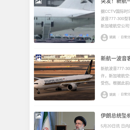
突发！新航
据CCTV国际
波音777-30
新加坡航空公司
姚姚
/
日常
新航波音777-
许，新加坡航空
受伤。根据此前
姚姚
/
日常
伊朗总统坠机
5月20日讯 日