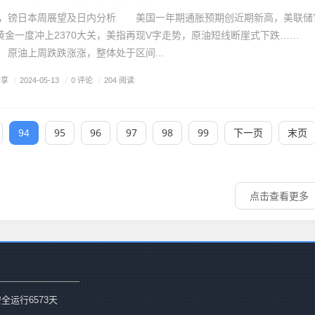
原油，镑日本周展望及日内分析 美国一年期通胀预期创近期新高，美联储
！黄金一度冲上2370大关，美指再现V字走势，原油短线断崖式下跌…
原油上周跌跌涨涨，整体处于区间...
分享
/
0 评论
/
2024-05-13
/
204 阅读
95
96
97
98
99
下一页
末页
94
点击查看更多
安全运行
6573
天