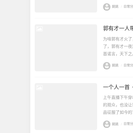
姚姚
/
日常
郭有才一人
为啥郭有才火了
了，郭有才一夜
首诺言，天下之
姚姚
/
日常
一个人一首
上午直播下午穿
的观众，也没让
品征服了如今的
姚姚
/
日常