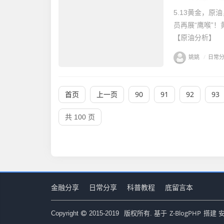
5.13黄金，
员再展“鹰喉”
【原油分析】 
姚姚
/
日常
首页
上一页
90
91
92
93
共 100 页
金融分享
日常分享
科普教程
底留言本
Z-BlogPHP
Copyright
2015-2019
版权所有. 基于
搭建 