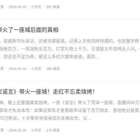
分享
/
0 评论
/
2024-05-18
/
287 阅读
带火了一座城后面的真相
，就被新华社采访，还被央媒报道。记得上次有同样待遇的，也就董宇辉
涨粉百万，一周涨粉五百万，打赏礼物上千万，可谓是五年烧烤无人问。
。但这也不足为奇，被这么多的大媒体报道。直到...
分享
/
0 评论
/
2024-05-18
/
286 阅读
《诺言》带火一座城！走红不忘卖烧烤！
串，晚上还要摆摊卖烧烤，一首《诺言》带火了菏泽一座城，直播间40万
郭有才失去本性！如果说郭有才是靠歌声征服了百万网友，那他绝对是靠
70万粉丝。十岁那年他母亲因为车祸去世，父...
分享
/
0 评论
/
2024-05-18
/
276 阅读