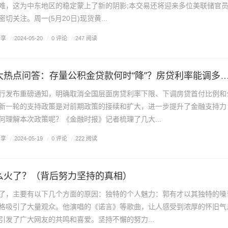
难，这为中东地区的稳定蒙上了新的阴影;本交易还将迎来多位美联储官
切关注。周一(5月20日)现货黄...
分享
/
0 评论
/
2024-05-20
/
247 阅读
房贷新政六大热点问答：存量公积金贷款何时“降”？房贷利
发布重磅通知，明确取消全国层面房贷利率下限、下调房贷首付比例和
新一轮的支持政策是对前期政策的接续和扩大，进一步提升了金融支持力
理解本次政策呢？《金融时报》记者梳理了几大...
分享
/
0 评论
/
2024-05-19
/
222 阅读
么火了？（背后努力坚持的真相）
了，主要有以下几个方面的原因：独特的个人魅力：郭有才以其独特的嗓
格吸引了大量观众。他演唱的《诺言》等歌曲，让人感受到浓厚的怀旧气
引发了广大网友的共鸣和喜爱。坚持不懈的努力...