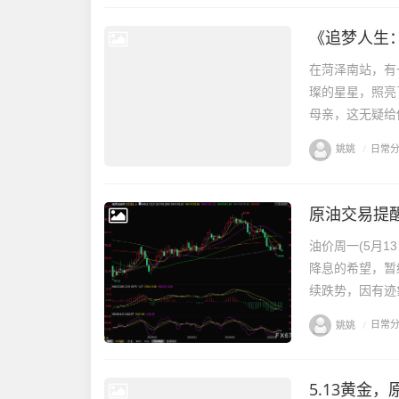
《追梦人生
在菏泽南站，有
璨的星星，照亮
母亲，这无疑给
姚姚
/
日常
油价周一(5月
降息的希望，暂
续跌势，因有迹
姚姚
/
日常
5.13黄金