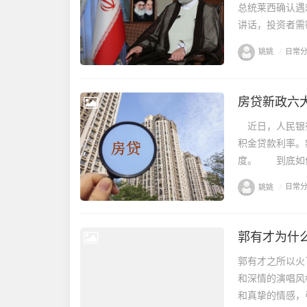
总统莱西确认遇
讲话，投资者需密
姚姚
/
日常
近日，人民银行
积金贷款利率。
度。 到底如何
姚姚
/
日常
郭有才为什
郭有才之所以火
和深情的演唱风
和真挚的情感，