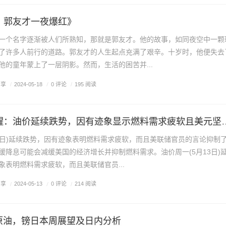
：郭友才一夜爆红》
一个名字逐渐被人们所熟知，那就是郭友才。他的故事，如同夜空中一颗
了许多人前行的道路。郭友才的人生起点充满了艰辛。十岁时，他便失去
他的童年蒙上了一层阴影。然而，生活的困苦并...
分享
/
0 评论
/
2024-05-18
/
195 阅读
原油交易提醒：油价延续跌势，因有迹
13日)延续跌势，因有迹象表明燃料需求疲软，而且美联储官员的言论抑制
缓降息可能会减缓美国的经济增长并抑制燃料需求。油价周一(5月13日)
象表明燃料需求疲软，而且美联储官员...
分享
/
0 评论
/
2024-05-13
/
214 阅读
，原油，镑日本周展望及日内分析