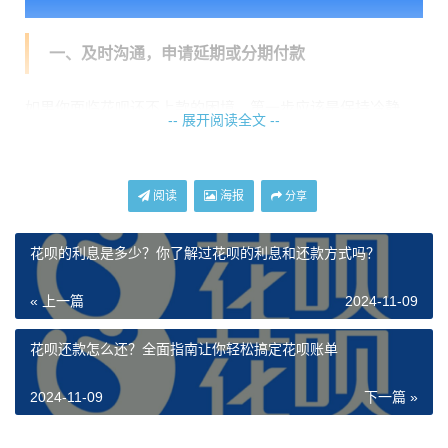
一、及时沟通，申请延期或分期付款
如果你面临花呗还不上款的困境，第一步应该是保持冷静，
-- 展开阅读全文 --
及时与花呗官方进行沟通。蚂蚁金服为用户提供了多种解决
逾期问题的方式。例如，你可以申请延期还款或者分期付
款。在花呗APP中，进入“我的”页面，找到“花呗”，查看自己
阅读
海报
分享
的账单详情，看看是否可以选择分期还款或申请延期。
花呗的利息是多少？你了解过花呗的利息和还款方式吗？
通常情况下，分期付款是花呗提供的一个解决方案，它可以
将一次性还款金额拆分成若干期进行偿还，有助于缓解当期
« 上一篇
2024-11-09
的还款压力。分期后的还款金额会相对较低，而且还款期限
灵活，可以根据自己的实际情况选择适合的还款期数。如果
花呗还款怎么还？全面指南让你轻松搞定花呗账单
你暂时无法按时还款，某些情况下，花呗还允许用户申请延
期，还款时间可以适度延后几天。
2024-11-09
下一篇 »
分期和延期虽然能减轻当前的还款压力，但它们并不是永久