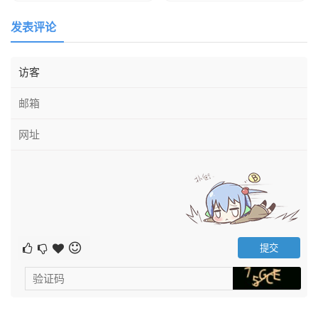
集中在花呗上面。
发表评论
三、探索其他贷款渠道进行债务整合
如果你已经陷入了较为严重的欠款困境，考虑债务整合或借
款来缓解压力也是一种有效的方法。例如，可以通过银行贷
款、信用卡取现、或者其他借贷平台来获得一笔较为灵活的
资金，用来归还花呗欠款。这样做的好处在于，你可以通过
其他贷款平台的低息贷款来替代花呗的高利息债务。
不过需要注意的是，选择这种方式时，一定要评估好自己的
还款能力。若再次无法按时还款，新的贷款将可能成为更大
的财务负担。因此，在选择债务整合时，要确保自己有能力
在新的贷款期限内按时还款。
如果你不确定能否及时还款，最好先咨询相关的金融机构，
了解借款的利息、还款期限等详细条款，避免因缺乏了解而
陷入更复杂的财务困境。