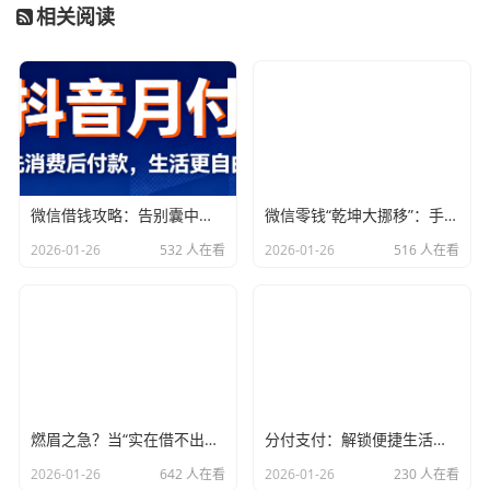
解决之道。如果一再拖延还款，逾期费用会逐渐累积，因此
相关阅读
最好尽早规划，避免长期依赖这些方式。
二、合理调整消费行为，控制债务增长
花呗本身是一个便利的消费工具，如果使用不当，很容易让
你的欠款积压。为了避免陷入花呗还不上款的困境，建议你
对自己的消费行为进行合理调整。一方面，了解自己的偿还
微信借钱攻略：告别囊中羞涩，指尖上的“救命稻草”！
微信零钱“乾坤大挪移”：手把手教你借到急需的“小金库”
能力，避免超出自己的经济承受范围进行透支消费；另一方
2026-01-26
532 人在看
2026-01-26
516 人在看
面，建议通过理性消费，减少不必要的支出。
如果你发现自己已经有了较高的花呗账单，先暂停一些不必
要的购物，控制消费节奏。可以通过其他方式，尽量减少当
前花呗账单的负担。例如，可以优先还清高利息部分或高额
度部分，逐步降低欠款金额。
可以尝试将大宗消费分期付款或者选择其他更灵活的信用工
燃眉之急？当“实在借不出钱”成为现实，这些“秘密通道”或许能帮你
分付支付：解锁便捷生活，让每一次消费都随心而欲
具来代替花呗，降低单一债务平台的依赖，避免过多的债务
2026-01-26
642 人在看
2026-01-26
230 人在看