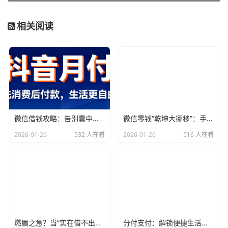
呢？这里要先理解花呗的还款机制。花呗每月都会生成一笔
账单，到期后要求用户按时还款，否则会产生逾期费用和影
相关阅读
响信用评分。一般来说，用户可以选择在账单日之后的还款
日之前，将应还款项还清，保持良好的信用记录。
花呗的还款方式及其限制
花呗的还款方式相对多样，主要包括以下几种：
微信借钱攻略：告别囊中羞涩，指尖上的“救命稻草”！
微信零钱“乾坤大挪移”：手把手教你借到急需的“小金库”
绑定银行卡自动还款：用户可以在支付宝中绑定银行卡，开
2026-01-26
532 人在看
2026-01-26
516 人在看
启自动还款功能，系统会自动在还款日扣款，十分便捷。手
动还款：在支付宝APP中进入“我的-花呗”，选择“还款”项，
手动输入还款金额，确认无误后进行支付。提前还款：用户
也可以在还款日之前提前还款，降低利息，减少逾期风险。
除了这些，很多人关心的“取钱”问题——实际上，花呗并没
燃眉之急？当“实在借不出钱”成为现实，这些“秘密通道”或许能帮你
分付支付：解锁便捷生活，让每一次消费都随心而欲
有官方直接提现到银行卡的功能。据支付宝的解释，花呗核