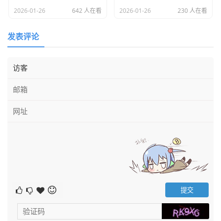
心价值在于为用户提供信用支付便利，而非现金借贷或提现
2026-01-26
642 人在看
2026-01-26
230 人在看
工具。任何声称可以“取现”的途径都可能是非官方渠道，存
在潜在的风险。
发表评论
遇到特殊情况，比如急需用钱，用户可以考虑以下几种合规
渠道：
利用花呗的“转账”功能，将额度转账给朋友，同样不能提
现，但可以用好友的账户进行转账操作。通过办理“花呗分
期”或“花呗借呗”的方式，获取现金流，虽然这两者和花呗本
身略有不同，但也是实现资金周转的常用方法。
通过“花呗转账”实现资金流通
花呗提供的“转账”功能，在一定程度上能帮助用户实现资金
的快速转移。具体操作流程一般如下：
打开支付宝APP，进入“我的-花呗”界面。选择“转账”功能，
输入要转账的好友支付宝账户信息。输入转账金额，确认后