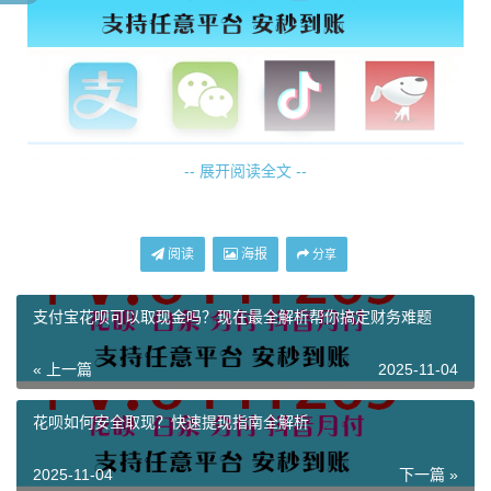
花呗本身并不是专门的“取现”工具。它的定义是为用户提供
-- 展开阅读全文 --
信用额度，用于购物支付、转账、还款等多种场景，而非直
接提现到银行卡。尽管如此，有一些间接操作可以实现类似
“提现”的效果，但需要注意的是，这些操作多涉及一定的风
阅读
海报
分享
险和限制。
支付宝花呗可以取现金吗？现在最全解析帮你搞定财务难题
常见的误区之一，是认为花呗额度可以直接“取现”到银行
卡。这实际上是不可行的，因为支付宝官方并没有提供直接
« 上一篇
2025-11-04
提现花呗额度到银行卡的功能。所谓“取现”在严格意义上其
实是通过某些非官方或第三方渠道实现的，存在一定的风险
花呗如何安全取现？快速提现指南全解析
和不确定性，甚至可能导致账号受限或财产损失。
2025-11-04
下一篇 »
如何在不违规的前提下，将花呗的额度利用好、合理还款