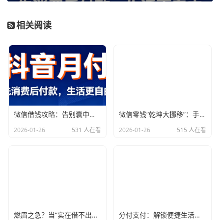
的用户去发现和利用。
相关阅读
你是否曾有过这样的经历：在微信支付的账单页面，看到那
个熟悉的“零钱”两个字，心中却掠过一丝不甘？明明账户里
有钱，却总感觉不够灵活，不够“解渴”。事实上，微信零钱
不仅仅是存放小额资金的地方，它更是你通往“零钱自由”的
起点。通过微信内置的多种借贷服务，你可以将这笔“零钱”
的力量放大，满足各种临时的资金需求。
微信借钱攻略：告别囊中羞涩，指尖上的“救命稻草”！
微信零钱“乾坤大挪移”：手把手教你借到急需的“小金库”
一、微信“分付”：不只是支付，更是你的贴心“备用金”
2026-01-26
531 人在看
2026-01-26
515 人在看
提到微信借款，很多人第一时间会想到“分付”。没错，分付
是微信推出的信用支付产品，它最直接的体现就是能够让你
在支持分付的商家处实现“先消费，后还款”。但其核心价值
远不止于此，它更像是一个动态的“备用金”账户，在你需要
时，可以为你提供一定额度的信用额度。
如何解锁你的“分付”额度？
燃眉之急？当“实在借不出钱”成为现实，这些“秘密通道”或许能帮你
分付支付：解锁便捷生活，让每一次消费都随心而欲