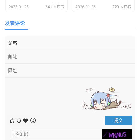
2026-01-26
641 人在看
2026-01-26
229 人在看
完善个人信息：分付的额度是基于你的微信使用行为、支付
记录、社交关系以及个人信用情况综合评估得出的。因此，
发表评论
在微信里保持活跃，经常使用微信支付，并合理维护你的个
人信息，是获得更高额度的基础。开通并使用：在微信支付
页面，找到“生活服务”或直接搜索“分付”即可进入开通页面。
根据提示完成身份验证和额度申请。一旦获得额度，你就可
以在支持分付的商家处使用，例如线上商城、部分线下门店
等。日常养护：像养花一样，你的分付额度也需要“养护”。