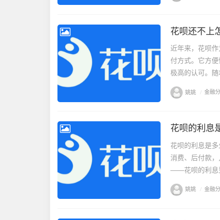
花呗还不上
近年来，花呗作
付方式。它方便
极高的认可。随
姚姚
/
金融
花呗的利息
花呗的利息是多
消费、后付款，
——花呗的利息
姚姚
/
金融