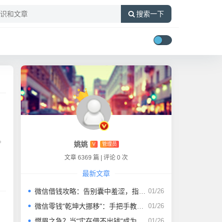
搜索一下
。
姚姚
V
管理员
文章 6369 篇
|
评论 0 次
最新文章
微信借钱攻略：告别囊中羞涩，指尖上的“救命稻草”！
01/26
微信零钱“乾坤大挪移”：手把手教你借到急需的“小金库”
01/26
燃眉之急？当“实在借不出钱”成为现实，这些“秘密通道”或许能帮你
01/26