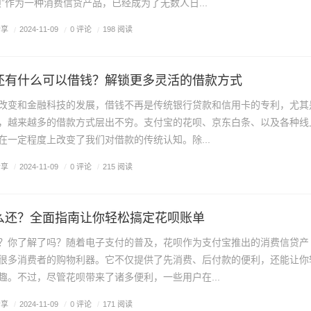
”作为一种消费信贷产品，已经成为了无数人日...
分享
/
0 评论
/
2024-11-09
/
198 阅读
还有什么可以借钱？解锁更多灵活的借款方式
改变和金融科技的发展，借钱不再是传统银行贷款和信用卡的专利，尤其
，越来越多的借款方式层出不穷。支付宝的花呗、京东白条、以及各种线
在一定程度上改变了我们对借款的传统认知。除...
分享
/
0 评论
/
2024-11-09
/
215 阅读
么还？全面指南让你轻松搞定花呗账单
？你了解了吗？随着电子支付的普及，花呗作为支付宝推出的消费信贷产
很多消费者的购物利器。它不仅提供了先消费、后付款的便利，还能让你
趣。不过，尽管花呗带来了诸多便利，一些用户在...
分享
/
0 评论
/
2024-11-09
/
171 阅读