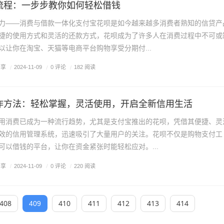
流程：一步步教你如何轻松借钱
力——消费与借款一体化支付宝花呗是如今越来越多消费者熟知的信贷产
捷的使用方式和灵活的还款方式，花呗成为了许多人在消费过程中不可或
以让你在淘宝、天猫等电商平台购物享受分期付...
分享
/
0 评论
/
2024-11-09
/
182 阅读
作方法：轻松掌握，灵活使用，开启全新信用生活
用消费已成为一种流行趋势，尤其是支付宝推出的花呗，凭借其便捷、灵
效的信用管理系统，迅速吸引了大量用户的关注。花呗不仅是购物支付工
可以借钱的平台，让你在资金紧张时能轻松应对。...
分享
/
0 评论
/
2024-11-09
/
220 阅读
408
410
411
412
413
414
409