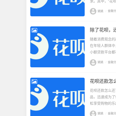
求。其中，“花呗
姚姚
/
金融
除了花呗，
随着消费观念的
在年轻人群体中
小额贷款平台都
姚姚
/
金融
花呗还款怎
花呗还款怎么还
品，迅速成为了
松享受购物的乐
姚姚
/
金融