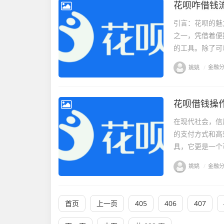
花呗咋借钱
引言：花呗的魅
之一，凭借着便
的工具。除了可
姚姚
/
金融
花呗借钱操
在现代社会，信
的支付方式和高
具，它更是一个
姚姚
/
金融
首页
上一页
405
406
407