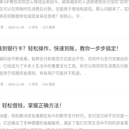
单3步教你花呗怎么借钱出来如今，越来越多的人选择使用支付宝的“花呗
仅可以在购物时先消费后付款，还能用于借钱和提现。那么问题来了，花
将花呗额度转化成现金来应急呢？别担心，今...
分享
/
0 评论
/
2024-11-09
/
213 阅读
钱到银行卡？轻松操作，快速到账，教你一步步搞定！
融科技不断发展，各种支付和借贷方式层出不穷，花呗作为支付宝推出的
，已经成为了许多人生活中的重要支付工具。你可以用花呗先消费后付款
度用于短期资金周转。有些用户可能并不知道，...
分享
/
0 评论
/
2024-11-09
/
244 阅读
？轻松借钱，掌握正确方法！
快捷，轻松解决资金难题在如今的数字支付时代，支付宝已经不仅仅是一
，它还推出了多种便捷的金融服务，满足了我们日常生活中不同的资金需