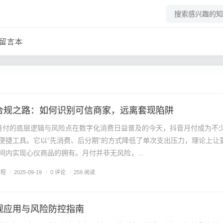
留言本
合规之路：如何识别可信商家，远离套现陷阱
月付的底层逻辑与风险点在数字化消费日益普及的今天，抖音月付成为不
便捷工具。它以“先消费、后分期”的方式降低了单次支出压力，理论上让
间内实现心仪商品的拥有。月付并非无风险，...
教程
/
0 评论
/
2025-09-19
/
259 阅读
规应用与风险防控指南