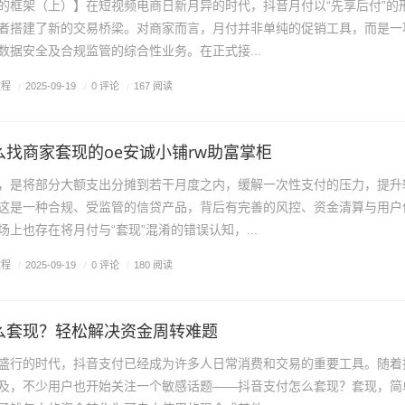
的框架（上）】在短视频电商日新月异的时代，抖音月付以“先享后付”的
者搭建了新的交易桥梁。对商家而言，月付并非单纯的促销工具，而是一
数据安全及合规监管的综合性业务。在正式接...
教程
/
0 评论
/
2025-09-19
/
167 阅读
找商家套现的oe安诚小铺rw助富掌柜
，是将部分大额支出分摊到若干月度之内，缓解一次性支付的压力，提升
这是一种合规、受监管的信贷产品，背后有完善的风控、资金清算与用户
上也存在将月付与“套现”混淆的错误认知，...
教程
/
0 评论
/
2025-09-19
/
180 阅读
么套现？轻松解决资金周转难题
盛行的时代，抖音支付已经成为许多人日常消费和交易的重要工具。随着
及，不少用户也开始关注一个敏感话题——抖音支付怎么套现？套现，简