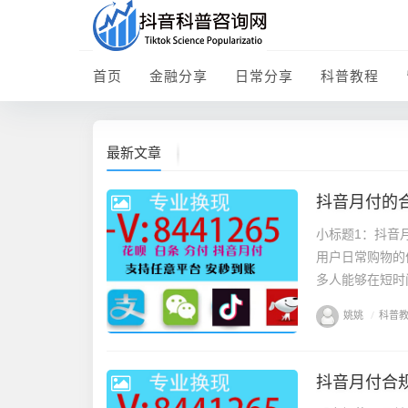
首页
金融分享
日常分享
科普教程
最新文章
抖音月付的
小标题1：抖音
用户日常购物的
多人能够在短时
姚姚
/
科普
抖音月付合