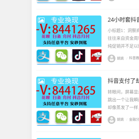
24小时套
小标题1：洞察
往往来自资金周
纯促销并不足以
姚姚
/
科普
抖音支付了
转眼间，屏幕显
跳出一个让我瞬
却像蒸发了一样，
姚姚
/
金融