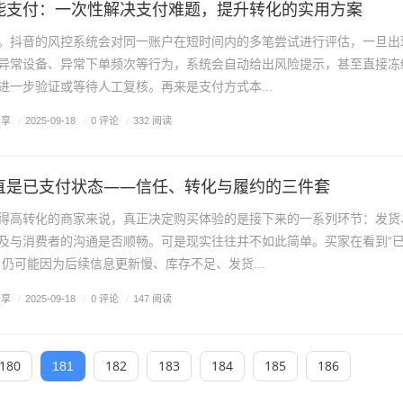
能支付：一次性解决支付难题，提升转化的实用方案
。抖音的风控系统会对同一账户在短时间内的多笔尝试进行评估，一旦出
异常设备、异常下单频次等行为，系统会自动给出风险提示，甚至直接冻
进一步验证或等待人工复核。再来是支付方式本...
分享
/
0 评论
/
2025-09-18
/
332 阅读
直是已支付状态——信任、转化与履约的三件套
得高转化的商家来说，真正决定购买体验的是接下来的一系列环节：发货
及与消费者的沟通是否顺畅。可是现实往往并不如此简单。买家在看到“
，仍可能因为后续信息更新慢、库存不足、发货...
分享
/
0 评论
/
2025-09-18
/
147 阅读
180
182
183
184
185
186
181