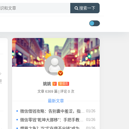
搜索一下
少
更
姚姚
V
管理员
文章 6369 篇
|
评论 0 次
最新文章
微信借钱攻略：告别囊中羞涩，指尖上的“救命稻草”！
01/26
微信零钱“乾坤大挪移”：手把手教你借到急需的“小金库”
01/26
燃眉之急？当“实在借不出钱”成为现实，这些“秘密通道”或许能帮你
01/26