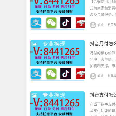
【合规使用月付
式为商家和消费
涉及金融服务、
姚姚
/
科普
抖音月付怎么
月付的核心价值
化率与客单价。
护机制支撑。市场
姚姚
/
科普
抖音支付怎
在当下数字支付
音支付功能的普