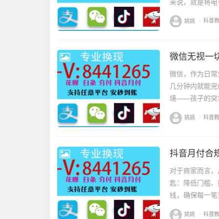
来说，就是将电
姚姚
/
科普
微信无视一切
微信，作为日常
几分钟内就能完
境——孩子的突
姚姚
/
科普
抖音月付合
对于商家而言，
匙：降低门槛、
线，确保每一笔
姚姚
/
科普