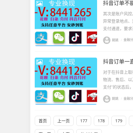
抖音订单不
其次是账户风控
异常登录地点、
支付通道，要求
姚姚
/
金融
抖音订单一
对于在抖音上取
物流、售后、以
支付”的状态后
姚姚
/
金融
首页
上一页
177
178
179