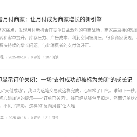
抖音月付商家：让月付成为商家增长的新引擎
商家痛点，发现月付新机会在竞争日益激烈的电商战场，商家最直接的难
转和客单提升。库存压力、广告成本、利润空间被挤压，很多商家发现，
解决持续的增长问题。与此消费者的支付偏好正...
教程
/
0 评论
/
2025-09-19
/
107 阅读
却显示订单关闭：一场“支付成功却被标为关闭”的成长记
示“支付成功”，我以为这笔交易就这样完成，心里松了口气。谁知下一秒
间心跳加速的提示——“订单已关闭”。钱已经从钱包里扣走，然而订单状
不见了踪影。这样的“反向风暴”让人难...
分享
/
0 评论
/
2025-09-18
/
211 阅读