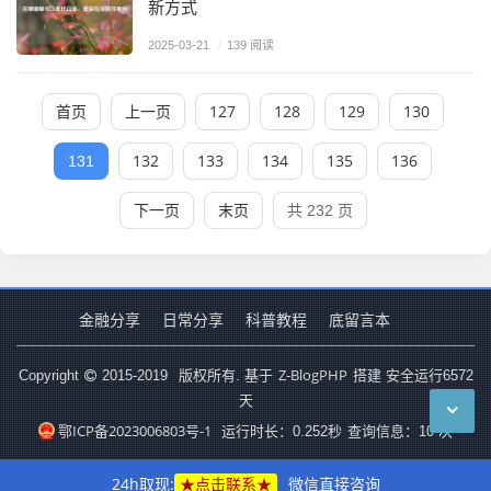
新方式
2025-03-21
/
139 阅读
首页
上一页
127
128
129
130
132
133
134
135
136
131
下一页
末页
共 232 页
金融分享
日常分享
科普教程
底留言本
Z-BlogPHP
Copyright
2015-2019
版权所有. 基于
搭建 安全运行
6572
天
鄂ICP备2023006803号-1
运行时长：0.252秒
查询信息：10 次
24h取现:
★点击联系★
微信直接咨询